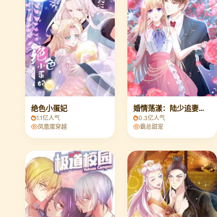
绝色小蛋妃
婚情荡漾：陆少追妻请排队
1.1亿人气
0.3亿人气
凤凰蛋穿越
霸总甜宠