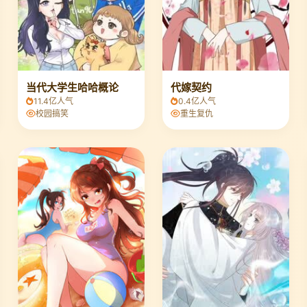
当代大学生哈哈概论
代嫁契约
11.4亿人气
0.4亿人气
校园搞笑
重生复仇