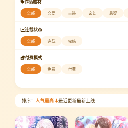
作品题材
全部
恋爱
古装
玄幻
悬疑
连载状态
全部
连载
完结
付费模式
全部
免费
付费
排序：
人气最高
最近更新
最新上线