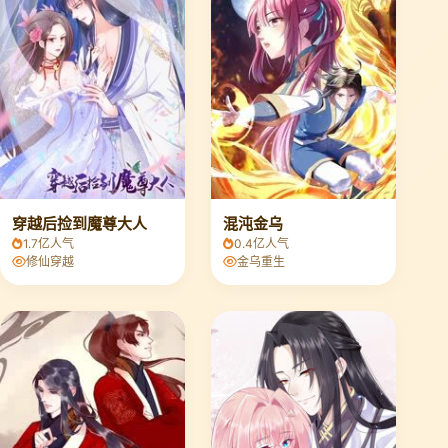
穿越后捡到魔尊大人
混沌金乌
1.7亿人气
0.4亿人气
修仙穿越
金乌重生