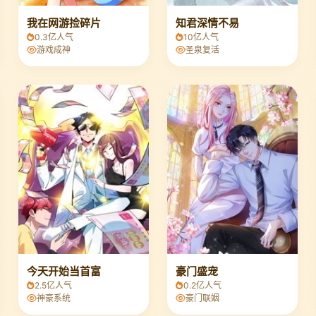
我在网游捡碎片
知君深情不易
0.3亿人气
10亿人气
游戏成神
圣泉复活
今天开始当首富
豪门盛宠
2.5亿人气
0.2亿人气
神豪系统
豪门联姻