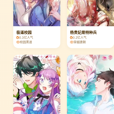
极道校园
杨贵妃是特种兵
0.3亿人气
0.2亿人气
校园黑道
穿越唐朝