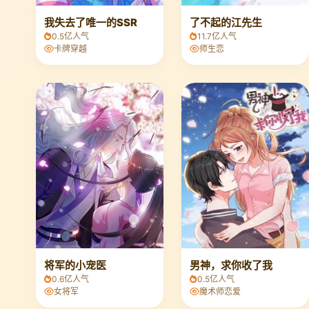
我失去了唯一的SSR
了不起的江先生
0.5亿人气
11.7亿人气
卡牌穿越
师生恋
将军的小宠医
男神，求你收了我
0.6亿人气
0.5亿人气
女将军
魔术师恋爱