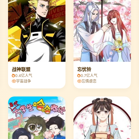
战神联盟
忘忧铃
0.4亿人气
0.7亿人气
宇宙战争
忘情虐恋